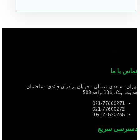
تماس با ما
تهران
–
سعدی شمالی
–
خیابان برادران قائدی
–
ساختمان
هدایت
–
پلاک
186-
واحد
503
021-77600271
021-77600272
09123850268
دسترسی سریع