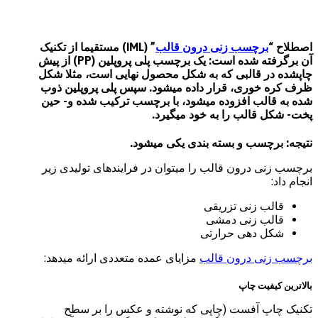
اصطلاح “
برچسب زنی درون قالب
” (IML) مستقیما از تکنیک
آن برگرفته شده است: یک برچسب پلی پروپلین (PP) از پیش
چاپ­شده در قالبی که به شکل محصول نهایی است، مثلا شکل
ظرف کره خوری، قرار داده می­شود. سپس پلی پروپلین ذوب
شده به قالب افزوده می­شود، با برچسب ترکیب شده و- حین
پخت- شکل قالب را به خود می­گیرد.
نتیجه: برچسب و بسته بندی یکی می­شود.
برچسب زنی درون قالب را می­توان در فرایندهای تولیدی زیر
انجام داد:
قالب زنی تزریقی
قالب زنی دمشی
شکل دهی حرارتی
برچسب زنی درون قالب
مزایای عمده متعددی ارائه می­دهد:
بالاترین کیفیت چاپ
تکنیک چاپ آفست (چاپی که نوشته و عکس را بر سطح