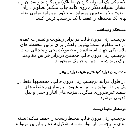
لاستیکی یک استوانه گردان (غلطک) برمی­گرداند و بعد آن را با
فشار استوانه دیگری روی کاغذ چاپ می­کند) تصاویر دارای
وضوح بالا را تضمین می­نماید. به علاوه، می­توانید تمامی ضلع­
های یک محفظه را فقط با یک برچسب تزئین کنید.
مستحکم و بهداشتی
برچسب زنی درون قالب در برابر رطوبت و تغییرات عمده
در دما مقاوم است: بهترین راهکار برای تزئین محفظه های
پلاستیکی جهت استفاده در محصولات یخی و یخچالی است.
برچسب زنی درون قالب همچنین دربرابر خراش مقاومند،
ترک برنداشته و چین و چروک نمی­خورند.
مدت زمان تولید کوتاهتر و هزینه تولید پایینتر
در طول فرایند برچسب زنی درون قالب، محفظه­ها فقط در
یک مرحله تولید و تزئین می­شوند. انبارسازی محفظه های
سفید غیرضروری می­گردد، هزینه های انبار و حمل و نقل
قدیمی می­شود.
دوست­دار محیط زیست
برچسب زنی درون قالب محیط زیست را حفظ می­کند: بسته
بندی و برچسب از مواد مشابه تشکیل شده و بنابراین می­توانند