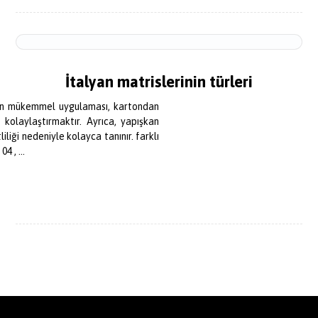
İtalyan matrislerinin türleri
nün mükemmel uygulaması, kartondan
e kolaylaştırmaktır. Ayrıca, yapışkan
iliği nedeniyle kolayca tanınır. farklı
4 , ...