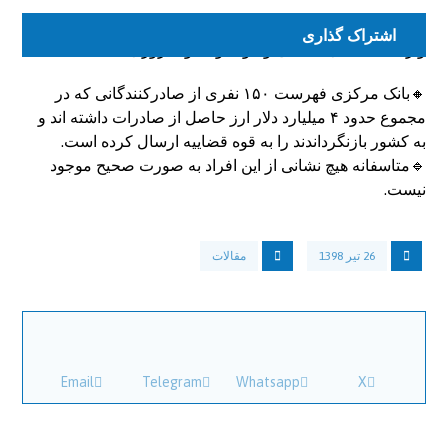
رییس کل بانک مرکزی:هدف اصلي بانک مرکزی تامين ارز براي
واردات کالاهای اساسی و مواد اولیه و ضروری است
🔸بانک مرکزی فهرست ۱۵۰ نفری از صادرکنندگانی که در
مجموع حدود ۴ میلیارد دلار ارز حاصل از صادرات داشته اند و
به کشور بازنگرداندند را به قوه قضاییه ارسال کرده است.
🔹متاسفانه هیچ نشانی از این افراد به صورت صحیح موجود
نیست.
26 تیر 1398
مقالات
Email
Telegram
Whatsapp
X