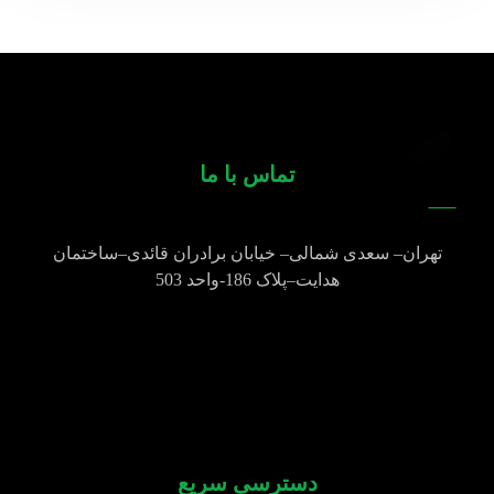
تماس با ما
تهران
–
سعدی شمالی
–
خیابان برادران قائدی
–
ساختمان
هدایت
–
پلاک
186-
واحد
503
021-77600271
021-77600272
09123850268
دسترسی سریع