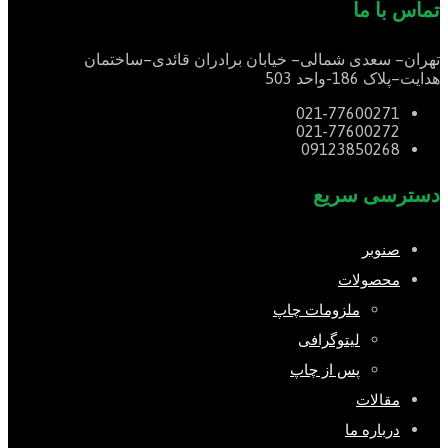
تماس با ما
تهران
–
سعدی شمالی
–
خیابان برادران قائدی
–
ساختمان
هدایت
–
پلاک
186-
واحد
503
021-77600271
021-77600272
09123850268
دسترسی سریع
صنوبر
محصولات
ملزومات چاپ
لیتوگرافی
پس از چاپ
مقالات
درباره ما