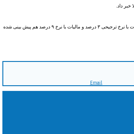
خبر داد.
🔹رحیم زارع عضو کمیسیون اقتصادی مجلس: در لایحه اصلاح قانون مالیات بر ارزش افزوده، مالیات با نرخ صفر برای صادرکنندگان و مالیات با نرخ ترجیحی ۳ درصد و مالیات با نرخ ۹ درصد هم پیش بینی شده
Email