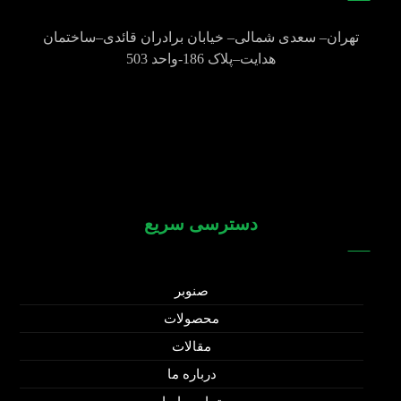
تهران
–
سعدی شمالی
–
خیابان برادران قائدی
–
ساختمان
هدایت
–
پلاک
186-
واحد
503
021-77600271
021-77600272
09123850268
دسترسی سریع
صنوبر
محصولات
مقالات
درباره ما