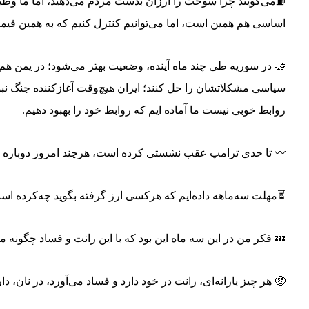
⛽️می‌گویند چرا سوخت را ارزان بدست مردم می‌دهید، اما ما وظیفه 
اساسی هم همین است، اما می‌توانیم کنترل کنیم که به همین قیمت ۴۲۰۰ تومان کالاهای اساسی به دست مردم ب
🤝 در سوریه طی چند ماه آینده، وضعیت بهتر می‌شود؛ در یمن هم 
سیاسی مشکلاتشان را حل کنند؛ ایران هیچ‌وقت آغازکننده جنگ نبود
روابط خوبی نیست ما آماده ایم که روابط خود را بهبود دهیم.
〰 تا حدی ترامپ عقب نشستی کرده است، هرچند امروز دوباره ت
⏳مهلت سه‌ماهه داده‌ایم که هرکسی ارز گرفته بگوید چه‌کرده است
💤 فکر من در این سه ماه این بود که با این رانت و فساد چگونه مق
🤑 هر چیز یارانه‌ای، رانت در خود دارد و‌ فساد می‌آورد، در نان