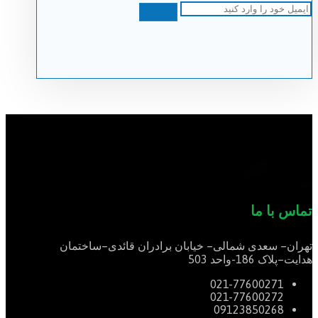
تماس با ما
تهران
–
سعدی شمالی
–
خیابان برادران قائدی
–
ساختمان
هدایت
–
پلاک
186-
واحد
503
021-77600271
021-77600272
09123850268