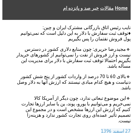
Home
مقالات
خبر صد و پانزده ام
نایب رئیس اتاق بازرگانی مشترک ایران و چین:
♦️توقف ثبت سفارش با دلار به این دلیل است که نمی‌توانیم
پول فروش نفتمان را پس بگیریم
🔹مجیدرضا حریری: چون منابع دلاری کشور در دسترس
نیست و ارز فروش از نفت را نمی‌توانیم از کشورهای‌ خریدار
بگیریم احتمالا توقف ثبت سفارش با دلار برای مدیریت این
مسأله باشد.
🔹بالای 60 تا 70 درصد از واردات کشور از پنج شش کشور
دنیاست و هیچ کدام مبادی نیستند که ارزش آنها به دلار وصل
باشد.
🔹این موضوع تبعاتی ندارد، چون دیگر از آمریکا کالا
نمی‌خریم و می‌توانیم با یورو، پوند، ین یا سایر ارزها تجارت
کنیم که ارزش این ارزها مشخص است و در مجموع این
تصمیم تأثیر عمده‌ای روی تجارت کشور ندارد و هزینه‌زا
نیست.
27 اسفند 1396