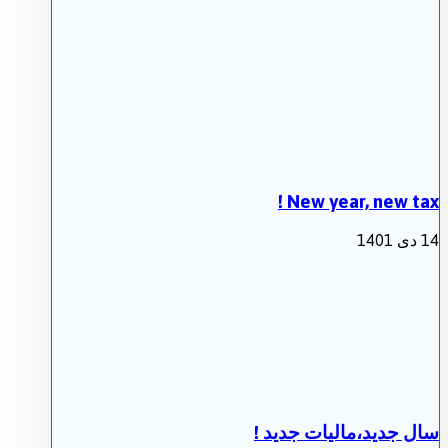
New year, new tax !
14 دی 1401
سال جدید،مالیات جدید !