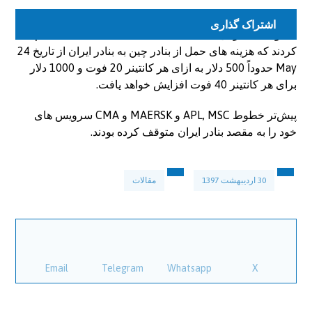
بر اساس خبرهای واصله
خطوط کشتیرانی HMM, EMC, YML, COSCO, OOCL اعلام
کردند که هزینه های حمل از بنادر چین به بنادر ایران از تاریخ 24
May حدوداً 500 دلار به ازای هر کانتینر 20 فوت و 1000 دلار
برای هر کانتینر 40 فوت افزایش خواهد یافت.
پیش‌تر خطوط APL, MSC و MAERSK و CMA سرویس های
خود را به مقصد بنادر ایران متوقف کرده بودند.
30 اردیبهشت 1397
مقالات
Email
Telegram
Whatsapp
X