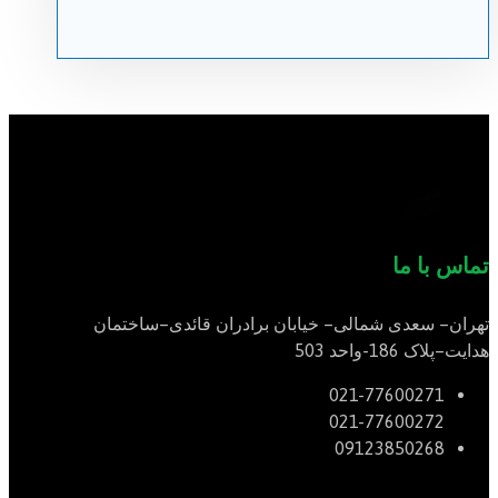
تماس با ما
تهران
–
سعدی شمالی
–
خیابان برادران قائدی
–
ساختمان
هدایت
–
پلاک
186-
واحد
503
021-77600271
021-77600272
09123850268