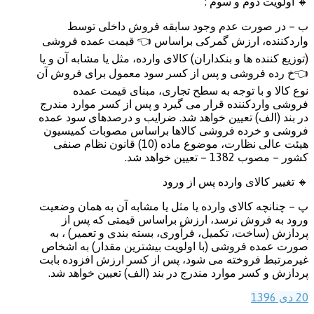
🔸 اولویت دوم و سوم :
ب – در صورت عدم وجود سابقه فروش داخلی توسط
واردکننده، ارزش گمرکی براساس 👈 قیمت عمده فروشی
(توزیع کننده ها و بنکداران) کالای وارده، مثل یا مشابه آن و یا
👈خ رده فروشی و پس از کسر سود معمول برای فروش آن
نوع کالا و با توجه به سطح تجاری، مبنای قیمت عمده
فروشی واردکننده قرار می گیرد و پس از کسر موارد مندرج
در بند (الف) تعیین خواهد شد. ضرایب و درصدهای سود عمده
فروشی و خرده فروشی کالاها براساس مصوبات کمیسیون
هیئت عالی نظارت، موضوع ماده (10) قانون نظام صنفی
کشور – مصوب 1382 – تعیین خواهد شد.
🔸 تغییر کالای وارده پس از ورود
پ – چنانچه کالای وارده یا مثل یا مشابه آن به همان وضعیت
ورود به فروش نرسد، ارزش براساس قیمتی که پس از
پردازش (ساخت، تکمیل، فرآوری، بسته بندی و تعمیر) ، به
صورت عمده فروشی (با اولویت بیشترین مقدار) به اشخاص
غیرمرتبط فروخته می شود، پس از کسر ارزش افزوده بابت
پردازش و کسر موارد مندرج در بند (الف) تعیین خواهد شد.
20 دی 1396