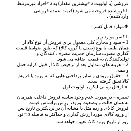
فروشی (با اولویت 👈بیشترین مقدار) به 👈افراد غیرمرتبط
با فروشنده فروخته می شود (قیمت عمده فروشی
واردکننده) ،
🔶موارد قابل کسر :
با کسر موارد زیر:
1 – سود و مخارج کلی معمول برای فروش آن نوع کالا از
همان طبقه یا نوع (صنف یا گروه کالا) که طبق ضوابط قیمت
گذاری مصوب سازمان حمایت مصرف کنندگان و
تولیدکنندگان به قیمت اضافه می شود.
2 – هزینه های متداول بعد از ترخیص کالا از قبیل کرایه حمل
و بیمه.
3 – حقوق ورودی و سایر پرداختی هایی که به ورود یا فروش
کالا تعلق گرفته است.
🔹 ارفاق زمانی لیکن با اولویت اول :
تبصره – درصورت عدم وجود سابقه فروش داخلی، همزمان
به همان حالت و وضعیت ورود، ارزش براساس قیمت
فروش کالای وارده مثل یا مشابه آن در نزدیکترین تاریخ پس
از ورود کالای مورد ارزش گذاری و حداکثر به فاصله 👈 نود
روز از تاریخ ورود کالا، تعیین خواهد شد.