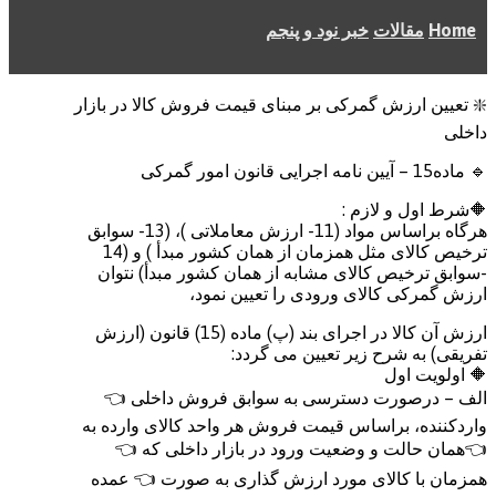
Home
مقالات
خبر نود و پنجم
❇️ تعیین ارزش گمرکی بر مبنای قیمت فروش کالا در بازار
داخلی
🔹 ماده15 – آیین نامه اجرایی قانون امور گمرکی
🔶شرط اول و لازم :
هرگاه براساس مواد (11- ارزش معاملاتی )، (13- سوابق
ترخیص کالای مثل همزمان از همان کشور مبدأ ) و (14
-سوابق ترخیص کالای مشابه از همان کشور مبدأ) نتوان
ارزش گمرکی کالای ورودی را تعیین نمود،
ارزش آن کالا در اجرای بند (پ) ماده (15) قانون (ارزش
تفریقی) به شرح زیر تعیین می گردد:
🔶 اولویت اول
الف – درصورت دسترسی به سوابق فروش داخلی 👈
واردکننده، براساس قیمت فروش هر واحد کالای وارده به
👈همان حالت و وضعیت ورود در بازار داخلی که 👈
همزمان با کالای مورد ارزش گذاری به صورت 👈 عمده