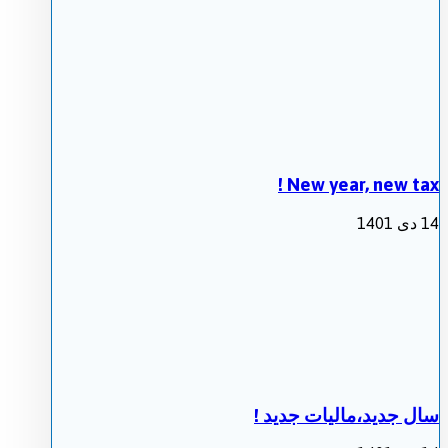
New year, new tax !
14 دی 1401
سال جدید،مالیات جدید !