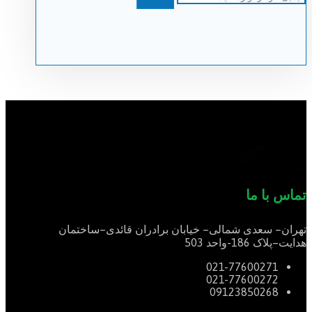
تماس با ما
تهران
–
سعدی شمالی
–
خیابان برادران قائدی
–
ساختمان
هدایت
–
پلاک
186-
واحد
503
021-77600271
021-77600272
09123850268