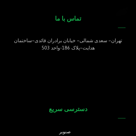
تماس با ما
تهران
–
سعدی شمالی
–
خیابان برادران قائدی
–
ساختمان
هدایت
–
پلاک
186-
واحد
503
021-77600271
021-77600272
09123850268
دسترسی سریع
صنوبر