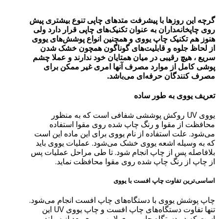
گرچه این روزها با پیشرفت متدهای چاپی تنوع بیشتری پیش
روی چاپخانه‌‍داران به عنوان تکنیک‌های چاپی قرار دارد ولی
هنوز هم تکنیک چاپ یووی و همچنین انواع پوشش‌های یووی
از لحاظ جلوه و قابلیت‌های گوناگون همچون خشک شدن
سریع ، هیچ رقیبی در میان همتایان خود ندارند و عملا چشم
پوشی کامل از موارد مصرف آنها امری غیر ممکن برای
مصرف کنندگان حرفه‌ای می‌باشد.
تعریف یووی به طور ساده
یووی UV روکش پوششی شفافی است که به منظور
محافظت از مقوا و رنگ چاپ شده روی مقوا استفاده
می‌شود. علت استفاده از نام یووی برای این ماده این است
که به وسیله اشعه یووی خشک می‌شود. عملیات یووی باید
بلافاصله پس از چاپ انجام ‌شود. تا طی مراحل عملیات پس
از چاپ از رنگ چاپ شده روی مقوا محافظت نماید.
اساسی‌ترین تفاوت چاپ افست با یووی
چاپ پوشش یووی با دستگاه‌های چاپ افست انجام می‌شود.
تنها تفاوت دستگاه‌های چاپ افست و چاپ یووی UV این
است که در دستگاه چاپ یووی لامپ یووی بعد از سیلندر