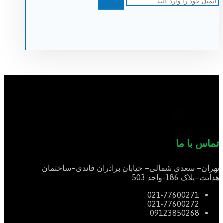
تماس با ما
تهران
–
سعدی شمالی
–
خیابان برادران قائدی
–
ساختمان
هدایت
–
پلاک
186-
واحد
503
021-77600271
021-77600272
09123850268