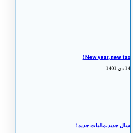
New year, new tax !
14 دی 1401
سال جدید،مالیات جدید !