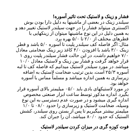
فشار و زینک و لاستیک تحت تاثیر آسوره!
سیلندر زینک در بعضی از ماشینها به دلیل دارا بودن بوش
اکسنتری میتواند فشار را در جهت سیلندر لاستیک تغییر دهد و
به همین دلیل در این نوع ماشینها میتوان از زینکهایی با
قطرهای مختلف از ۲/۰ تا ۵/۰ بهره برد.
مثال: اگر فاصله کف سیلندر پلیت تا آسوره ۵/۰ باشد و قطر
زینک ۳/۰ باشد با افزودن ۴/۰ کاغذ زیر زینک ضخامتی معادل
۷/۰ خواهیم داشت. در این حالت فشار سیلندر پلیت روی ۱
قرار خواهد گرفت و فشار بین زینک و لاستیک معادل ۱۰/۰
میباشد. در مورد سیلندر لاستیک میدانیم که فاصله کف تا لبه
آسوره ۲۵/۳ است. بدین ترتیب ضخامت لاستیک به اضافه
زیرسازی به همین اندازه میباشد و مسلماً مماس با آسوره
خواهد بود.
در مورد لاستیکهای بادی باید ۰۵/۰ میلیمتر بالای آسوره قرار
بگیرد. اندازه مذکور توسط ساعت ابزار صنعتی مخصوص
اندازه گیری میشود و در صورت عدم دسترسی به این نوع
وسیله، ضخامت لاستیک و زیرسازی را حدود ۰۸/۰ تا ۱/۰
میلیمتر بیشتر میگیریم تا پس از بستن روی سیلندر، کشش
الستیک که حدود ۸۰/۰ میباشد، آن را جبران کند.
فوت کوزه گری در میزان کردن سیلندر لاستیک